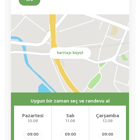
haritayı büyüt
Uygun bir zaman seç ve randevu al
Pazartesi
Salı
Çarşamba
Pe
10.08
11.08
12.08
09:00
09:00
09:00